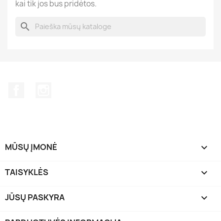
kai tik jos bus pridėtos.
search
Facebook
Instagram
MŪSŲ ĮMONĖ

TAISYKLĖS

JŪSŲ PASKYRA
