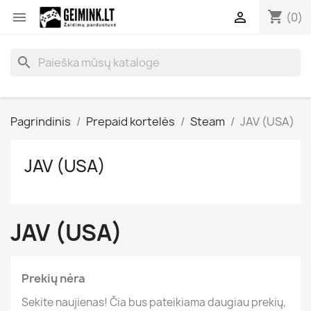
shopping_cart


(0)
search
Pagrindinis
Prepaid kortelės
Steam
JAV (USA)
JAV (USA)
JAV (USA)
Prekių nėra
Sekite naujienas! Čia bus pateikiama daugiau prekių,